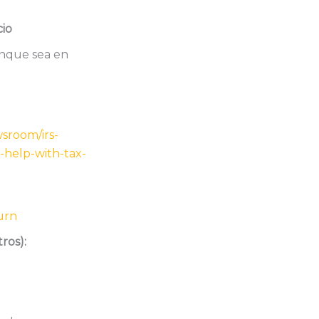
io
unque sea en
wsroom/irs-
-help-with-tax-
urn
ros):