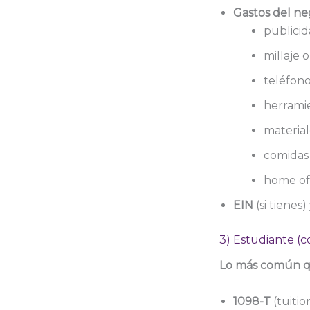
Gastos del ne
publici
millaje o
teléfono
herramie
material
comidas 
home offi
EIN
(si tienes
3) Estudiante (c
Lo más común qu
1098-T
(tuiti