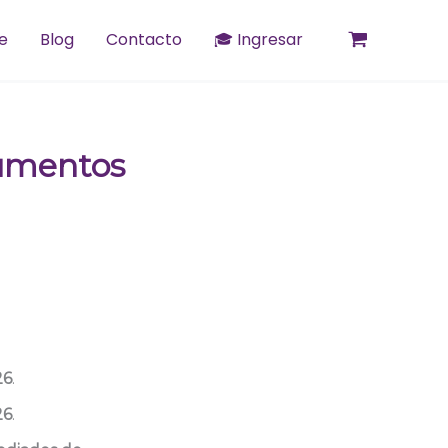
e
Blog
Contacto
🎓 Ingresar
cumentos
26
.
26
.