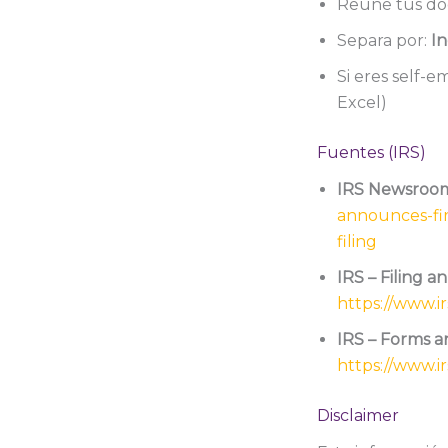
Reúne tus doc
Separa por:
In
Si eres self-
Excel)
Fuentes (IRS)
IRS Newsroom –
announces-fir
filing
IRS – Filing a
https://www.i
IRS – Forms an
https://www.ir
Disclaimer