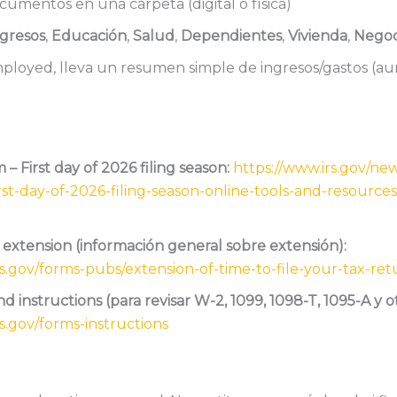
umentos en una carpeta (digital o física)
gresos
,
Educación
,
Salud
,
Dependientes
,
Vivienda
,
Negoc
employed, lleva un resumen simple de ingresos/gastos (a
 First day of 2026 filing season:
https://www.irs.gov/ne
st-day-of-2026-filing-season-online-tools-and-resources
n extension (información general sobre extensión):
rs.gov/forms-pubs/extension-of-time-to-file-your-tax-ret
d instructions (para revisar W-2, 1099, 1098-T, 1095-A y ot
s.gov/forms-instructions