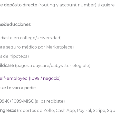
e depósito directo
(routing y account number) si quier
tos/deducciones:
udiaste en college/universidad)
iste seguro médico por Marketplace)
s de hipoteca)
ildcare
(pagos a daycare/babysitter elegible)
 Self-employed (1099 / negocio)
e te van a pedir:
99-K / 1099-MISC
(si los recibiste)
ngresos
(reportes de Zelle, Cash App, PayPal, Stripe, Squ