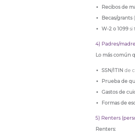
Recibos de ma
Becas/grants
(
W-2 o 1099
si
4) Padres/madr
Lo más común qu
SSN/ITIN
de c
Prueba de que
Gastos de cui
Formas de es
5) Renters (per
Renters: