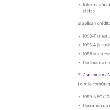
Información d
rápido
Si aplican crédi
1098-T
(si est
1095-A
(si tuv
1098
(interese
Recibos de ch
2) Contratista /
Lo más común qu
1099-NEC / 10
Resumen de i