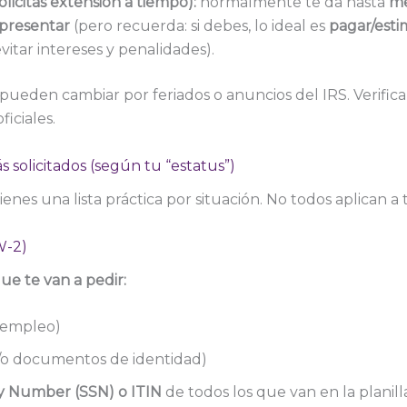
solicitas extensión a tiempo):
normalmente te da hasta
me
presentar
(pero recuerda: si debes, lo ideal es
pagar/esti
evitar intereses y penalidades).
pueden cambiar por feriados o anuncios del IRS. Verific
ficiales.
solicitados (según tu “estatus”)
enes una lista práctica por situación. No todos aplican a 
W-2)
e te van a pedir:
 empleo)
/o documentos de identidad)
ty Number (SSN) o ITIN
de todos los que van en la planill