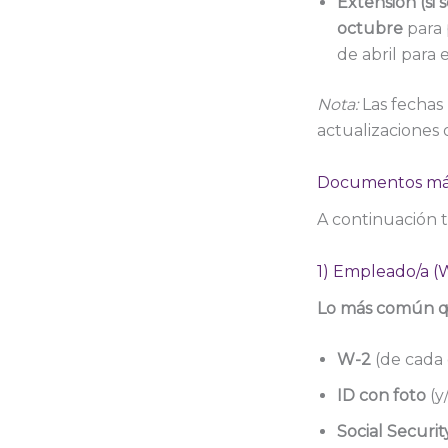
Extensión (si 
octubre
para
de abril para 
Nota:
Las fechas 
actualizaciones o
Documentos más 
A continuación ti
1) Empleado/a (
Lo más común qu
W-2
(de cada
ID con foto
(y
Social Securi