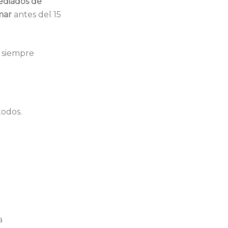
diados de
mar
antes del 15
a siempre
todos.
a