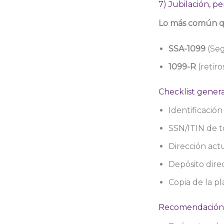
7) Jubilación, p
Lo más común qu
SSA-1099
(Seg
1099-R
(retiro
Checklist general
Identificación
SSN/ITIN de t
Dirección act
Depósito direct
Copia de la pla
Recomendación p