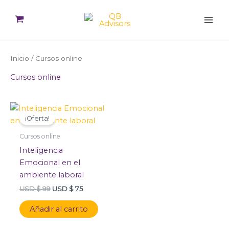
Ir
al
contenido
Inicio
/ Cursos online
Cursos online
El
El
precio
precio
¡Oferta!
original
actual
era:
es:
Cursos online
USD
USD
$ 99.
$ 75.
Inteligencia
Emocional en el
ambiente laboral
USD $
99
USD $
75
Añadir al carrito