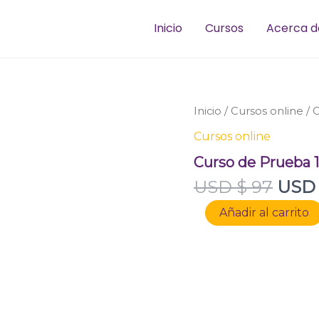
Inicio
Cursos
Acerca d
El
Curso
Inicio
/
Cursos online
/ 
de
prec
Cursos online
Prueba
origi
1
Curso de Prueba 1
era:
cantidad
USD
USD $
97
USD
$ 97.
Añadir al carrito