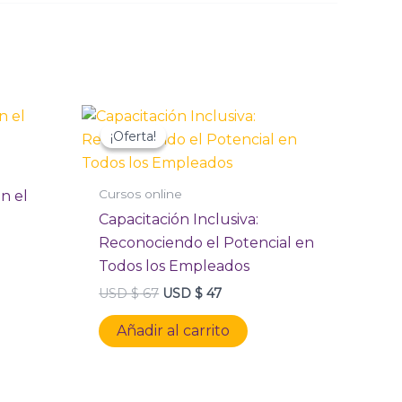
e
El
El
precio
precio
¡Oferta!
¡Oferta!
original
actual
era:
es:
USD
USD
$ 67.
$ 47.
Cursos online
n el
Capacitación Inclusiva:
Reconociendo el Potencial en
Todos los Empleados
USD $
67
USD $
47
Añadir al carrito