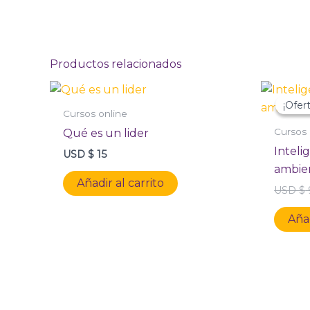
Productos relacionados
¡Ofert
¡Ofert
Cursos online
Cursos 
Qué es un lider
Inteli
USD $
15
ambien
Añadir al carrito
USD $
Añad