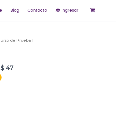
e
Blog
Contacto
🎓 Ingresar
El
Curso de Prueba 1
io
precio
nal
actual
es:
USD
 $
47
$ 47.