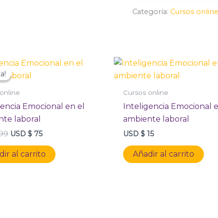
Categoría:
Cursos onlin
El
El
precio
precio
a!
a!
original
actual
era:
es:
online
Cursos online
USD
USD
$ 99.
$ 75.
gencia Emocional en el
Inteligencia Emocional e
te laboral
ambiente laboral
99
USD $
75
USD $
15
ir al carrito
Añadir al carrito