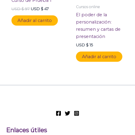
Curso de Prueba 1
USD
USD
Cursos online
$ 97.
$ 47.
USD $
97
USD $
47
El poder de la
Añadir al carrito
personalización:
resumen y cartas de
presentación
USD $
15
Añadir al carrito
Enlaces útiles