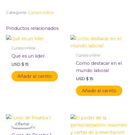
Categoría:
Cursos online
Productos relacionados
Cursos online
Cursos online
Qué es un lider
Como destacar en el
USD $
15
mundo laboral
Añadir al carrito
USD $
15
Añadir al carrito
El
El
precio
precio
¡Oferta!
¡Oferta!
original
actual
Cursos online
era:
es: