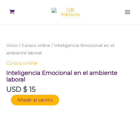
Ir
al
contenido
Inteligencia
Emocional
en
Inicio
/
Cursos online
/ Inteligencia Emocional en el
el
ambiente
ambiente laboral
laboral
Cursos online
cantidad
Inteligencia Emocional en el ambiente
laboral
USD $
15
Añadir al carrito