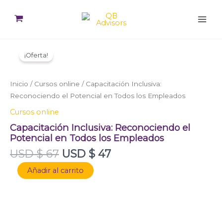
Ir
al
contenido
El
El
Capacitación
Inclusiva:
precio
precio
¡Oferta!
Reconociendo
original
actual
el
era:
es:
Potencial
Inicio
/
Cursos online
/ Capacitación Inclusiva:
USD
USD
en
Reconociendo el Potencial en Todos los Empleados
$ 67.
$ 47.
Todos
Cursos online
los
Empleados
Capacitación Inclusiva: Reconociendo el
cantidad
Potencial en Todos los Empleados
USD $
67
USD $
47
Añadir al carrito