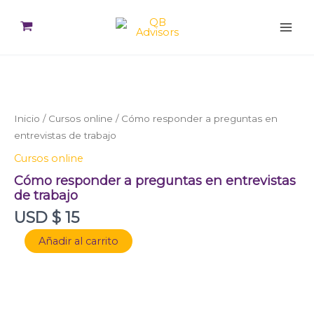
Ir
al
contenido
Cómo
responder
a
preguntas
en
Inicio
/
Cursos online
/ Cómo responder a preguntas en
entrevistas
entrevistas de trabajo
de
Cursos online
trabajo
cantidad
Cómo responder a preguntas en entrevistas
de trabajo
USD $
15
Añadir al carrito